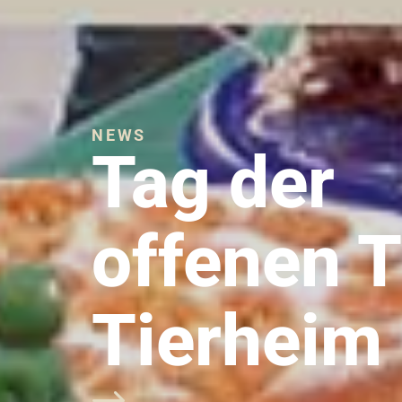
NEWS
Tag der
offenen T
Tierheim