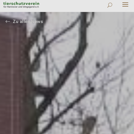
#
Zu allen News