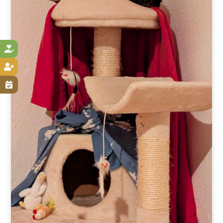


