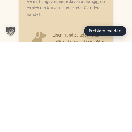
Vermittlungsvorgänge davon abhängig, ob
es sich um Katzen, Hunde oder Kleintiere
handelt.
Problem melden
Einen Hund zu adoptieren
sollte gut überlegt sein. Bitte
nehmen Sie sich Zeit und
planen für das Kennenlernen
des Tieres einige Stunden
ein. Was bei der
Hundehaltung und -
vermittlung zu beachten ist,
finden Sie hier:
INFOS ZU HUNDEN
Welche Katze passt zu
welcher Wohn- und