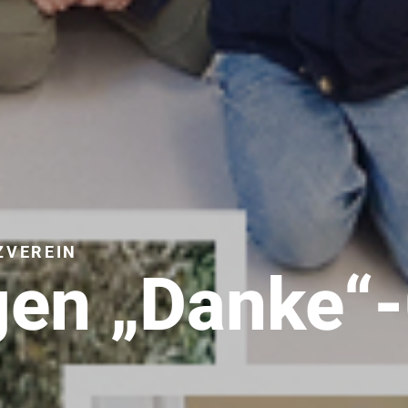
ZVEREIN
gen „Danke“