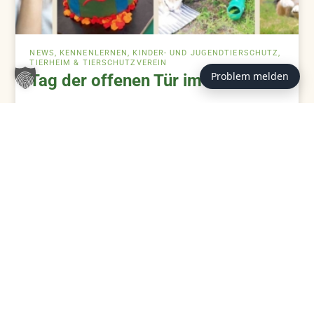
NEWS, KENNENLERNEN, KINDER- UND JUGENDTIERSCHUTZ,
TIERHEIM & TIERSCHUTZVEREIN
Problem melden
Tag der offenen Tür im Tierheim
ZUM BEITRAG