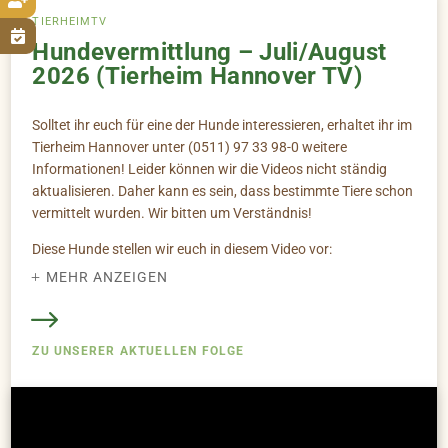

TIERHEIMTV

Hundevermittlung – Juli/August
2026 (Tierheim Hannover TV)
Solltet ihr euch für eine der Hunde interessieren, erhaltet ihr im
Tierheim Hannover unter (0511) 97 33 98-0 weitere
Informationen! Leider können wir die Videos nicht ständig
aktualisieren. Daher kann es sein, dass bestimmte Tiere schon
vermittelt wurden. Wir bitten um Verständnis!
Diese Hunde stellen wir euch in diesem Video vor:
MEHR ANZEIGEN
1. Karl -- *2022 Deutsch Drahthaar (00:00)
2. Hera -- *2018 -- Bichon Frisé - Malteser - Terrier Mix (04:02)
Rückblick | Vermittelt und nicht vermittelt (07:00 )
3. Rüdiger -- *2022 -- Jack Russel Terrier - Pinscher Mix (07:58)
ZU UNSERER AKTUELLEN FOLGE
TierheimTV-Gewinnspiel (10:47)
4. Knut -- *2015 (15:20)
GEWINNSPIEL: Im Rahmen dieser Vermittlungssendung