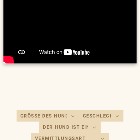
verlosen wir Hundefutter von animonda im Wert von 100
Euro. So könnt ihr teilnehmen: schickt Fotos von euch und
eurem Hund an gewinnspiel@tierheim-hannover.de und
vervollständigt den Satz „Ich gucke TierheimTV, weil …“
Teilnahmebedingungen unter www.tierheim-
hannover.de/tierheim-tv/ am Ende dieser Seite.
Der Tierschutzverein Hannover im Internet:
http://www.tierheim-hannover.de
https://www.facebook.com/TierschutzHannover/
https://www.youtube.com/user/TierheimTV
https://www.instagram.com/tierheimhannover1844
https://www.tiktok.com/@tierheim_hannover