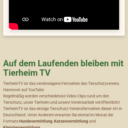
9. Sinta — EK/FL — *2025 (21:44)
10. Edgar & Edward — V/W — *2020 (24:08)
Abkürzungen:
FL – Freilauf | W – Wohnung | EK – Einzelkatze | V –
Verträglich
GEWINNSPIEL: Im Rahmen dieser
Vermittlungssendung verlosen wir Katzenfutter von
animonda im Wert von 100 Euro. So könnt ihr
teilnehmen: schickt Fotos von euch und eurer Katze
Auf dem Laufenden bleiben mit
an gewinnspiel@tierheim-hannover.de und
Tierheim TV
vervollständigt den Satz „Ich gucke TierheimTV, weil
…“ Teilnahmebedingungen unter www.tierheim-
TierheimTV ist das vereinseigene Fernsehen des Tierschutzvereins
hannover.de/tierheim-tv/ am Ende dieser Seite.
Hannover auf YouTube.
Der Tierschutzverein Hannover im Internet:
Regelmäßig werden verschiedenste Video-Clips rund um den
http://www.tierheim-hannover.de
Tierschutz, unser Tierheim und unsere Vereinsarbeit veröffentlicht!
https://www.facebook.com/TierschutzHannover/
TierheimTV ist das einzige Tierschutz-Vereinsfernsehen dieser Art in
https://www.youtube.com/user/TierheimTV
Deutschland. Unter Anderem erwarten Sie einmal im Monat die
https://www.instagram.com/tierheimhannover1844
Formate
Hundevermittlung
,
Katzenvermittlung
und
https://www.tiktok.com/@tierheim_hannover
Kleintiervermittlung
.