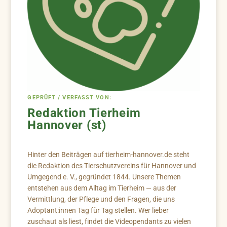
GEPRÜFT / VERFASST VON:
Redaktion Tierheim
Hannover (st)
Hinter den Beiträgen auf tierheim-hannover.de steht
die Redaktion des Tierschutzvereins für Hannover und
Umgegend e. V., gegründet 1844. Unsere Themen
entstehen aus dem Alltag im Tierheim — aus der
Vermittlung, der Pflege und den Fragen, die uns
Adoptant:innen Tag für Tag stellen. Wer lieber
zuschaut als liest, findet die Videopendants zu vielen