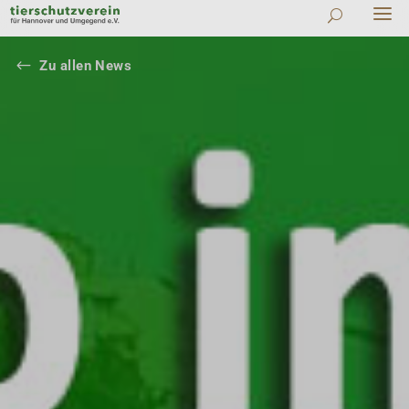
#
Zu allen News