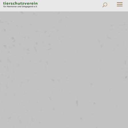
#
Zu allen News