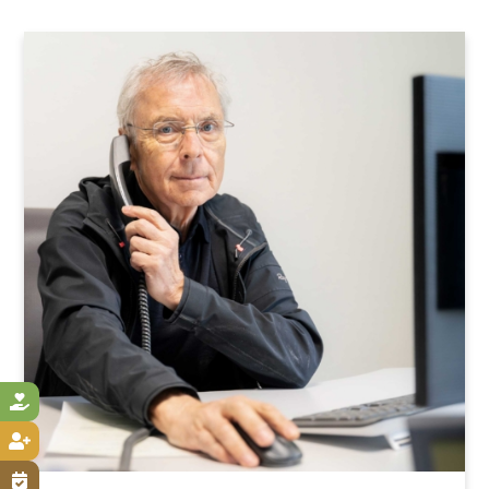


