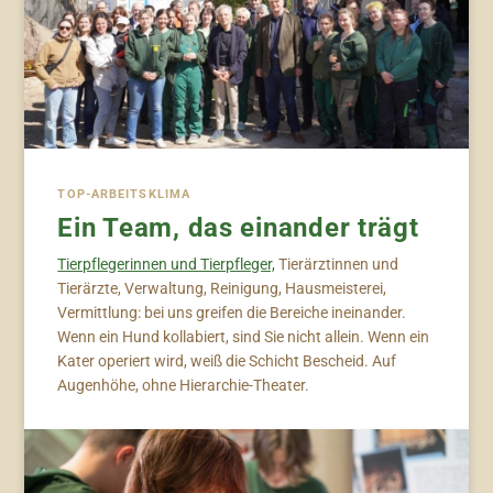
TOP-ARBEITSKLIMA
Ein Team, das einander trägt
Tierpflegerinnen und Tierpfleger,
Tierärztinnen und
Tierärzte, Verwaltung, Reinigung, Hausmeisterei,
Vermittlung: bei uns greifen die Bereiche ineinander.
Wenn ein Hund kollabiert, sind Sie nicht allein. Wenn ein
Kater operiert wird, weiß die Schicht Bescheid. Auf
Augenhöhe, ohne Hierarchie-Theater.