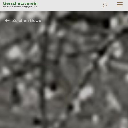
#
Zu allen News