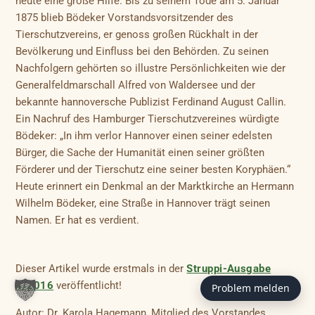
heute eine große Hilfe. Bis zu seinem Tode am 5. Januar
1875 blieb Bödeker Vorstandsvorsitzender des
Tierschutzvereins, er genoss großen Rückhalt in der
Bevölkerung und Einfluss bei den Behörden. Zu seinen
Nachfolgern gehörten so illustre Persönlichkeiten wie der
Generalfeldmarschall Alfred von Waldersee und der
bekannte hannoversche Publizist Ferdinand August Callin.
Ein Nachruf des Hamburger Tierschutzvereines würdigte
Bödeker: „In ihm verlor Hannover einen seiner edelsten
Bürger, die Sache der Humanität einen seiner größten
Förderer und der Tierschutz eine seiner besten Koryphäen.“
Heute erinnert ein Denkmal an der Marktkirche an Hermann
Wilhelm Bödeker, eine Straße in Hannover trägt seinen
Namen. Er hat es verdient.
Dieser Artikel wurde erstmals in der
Struppi-Ausgabe
4/2016
veröffentlicht!
Problem melden
Autor: Dr. Karola Hagemann, Mitglied des Vorstandes