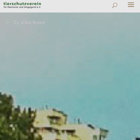
#
Zu allen News