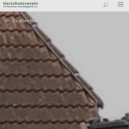
#
Zu allen News