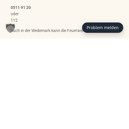
0511 91 20
oder
112
Problem melden
Auch in der Wedemark kann die Feuerwehr gerufen werden.
In allen anderen Gebieten melden Sie sich bei akuten
Notfällen bitte bei der nächsten Polizeidienststelle oder bei
uns im Tierheim.0511 97 33 98 - 0.
Kurze Orientierungshilfe
Situation
Anlaufstelle
Tier eingeklemmt, verletzt, akute Gefahr
Feuerwehr:
112