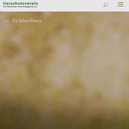
#
Zu allen News