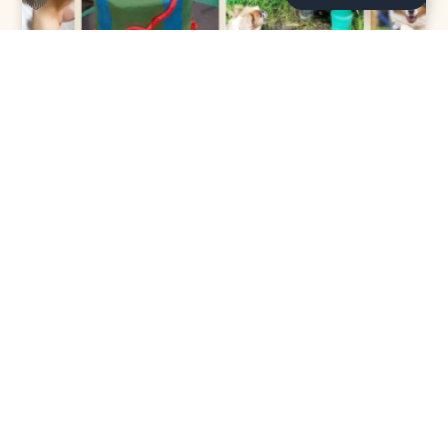
NEWS, KENNENLERNEN, KINDER- UND JUGENDTIERSCHUTZ,
TIERHEIM & TIERSCHUTZVEREIN
Tag der offenen Tür im Tierheim
ZUM BEITRAG