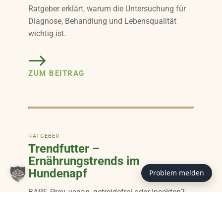
Ratgeber erklärt, warum die Untersuchung für
Diagnose, Behandlung und Lebensqualität
wichtig ist.
ZUM BEITRAG
RATGEBER
Trendfutter –
Ernährungstrends im
Hundenapf
Problem melden
BARF, Prey, vegan, getreidefrei oder Insekten?
Anja Knäpper ordnet die großen
Ernährungstrends beim Hund ein – mit