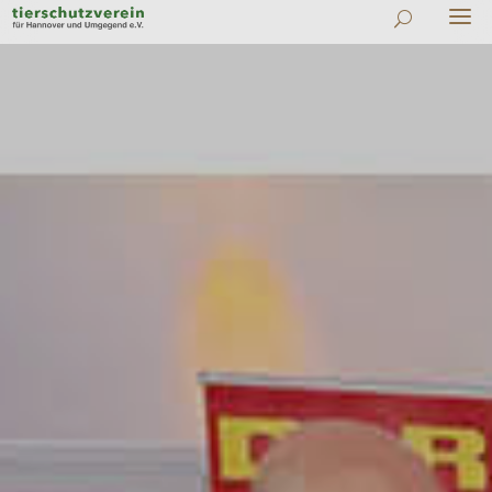
#
Zu allen News