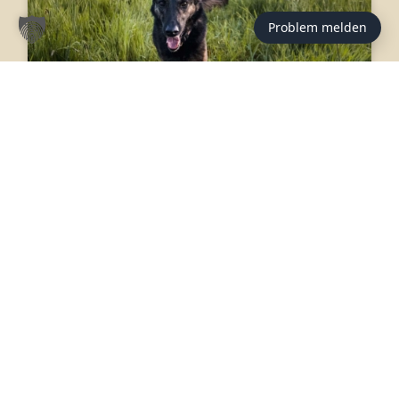
Problem melden
HELFEN
Gassigeher
Momentan haben wir das große Glück, ausreichend
Gassigeher zu haben, freuen uns aber weiterhin sehr über
liebevolle Hundefreunde, die regelmäßig Zeit und Freude
daran haben, uns zu unterstützen. Unsere Hunde sind oft
groß und kräftig, manchmal noch etwas unerzogen.
Deshalb wäre es hilfreich, wenn Sie bereits Erfahrung mit
Hunden haben und sich dieser Aufgabe gewachsen fühlen.
Falls Sie uns unterstützen möchten, schreiben Sie uns
gerne eine E-Mail mit Angaben zu Ihrer Hundeerfahrung
und Ihrer Telefonnummer. Unsere Tierpfleger melden sich
dann bei Ihnen.