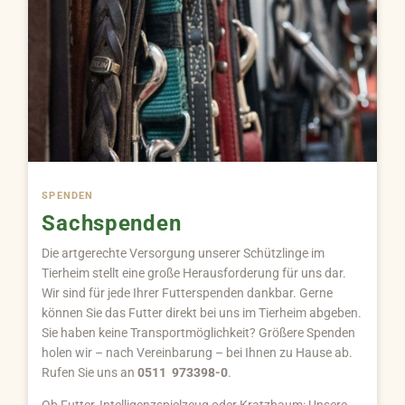
SPENDEN
Sachspenden
Die artgerechte Versorgung unserer Schützlinge im
Tierheim stellt eine große Herausforderung für uns dar.
Wir sind für jede Ihrer Futterspenden dankbar. Gerne
können Sie das Futter direkt bei uns im Tierheim abgeben.
Sie haben keine Transportmöglichkeit? Größere Spenden
holen wir – nach Vereinbarung – bei Ihnen zu Hause ab.
Rufen Sie uns an
0511 973398-0
.