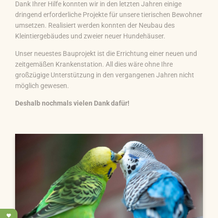
Dank Ihrer Hilfe konnten wir in den letzten Jahren einige
dringend erforderliche Projekte für unsere tierischen Bewohner
umsetzen. Realisiert werden konnten der Neubau des
Kleintiergebäudes und zweier neuer Hundehäuser.
Unser neuestes Bauprojekt ist die Errichtung einer neuen und
zeitgemäßen Krankenstation. All dies wäre ohne Ihre
großzügige Unterstützung in den vergangenen Jahren nicht
möglich gewesen.
Deshalb nochmals vielen Dank dafür!
