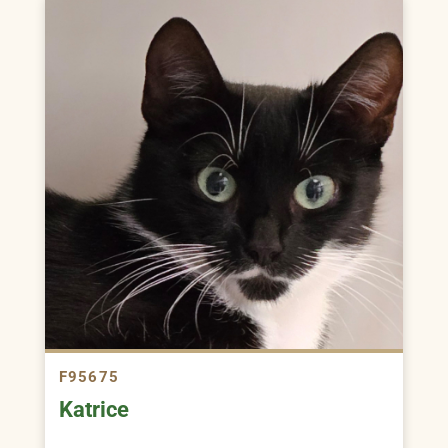
F95675
Katrice