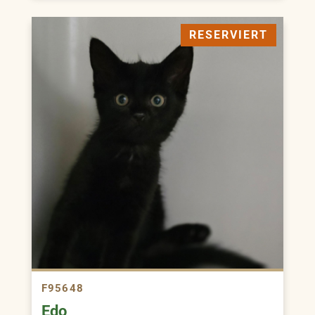
RESERVIERT
F95648
Edo