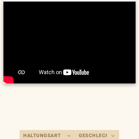
5. Benno & Vladimir -- V/FL -- *2025 (10:45)
6. Nunu -- V/W -- *2024 (10:32)
7. Lenny -- EK/FL -- *2018 (13:10)
8. Mietzi -- EK/W -- *2016 (15:27)
TierheimTV-Gewinnspiel (17:27)
9. Sinta -- EK/FL -- *2025 (21:44)
10. Edgar & Edward -- V/W -- *2020 (24:08)
Abkürzungen:
FL - Freilauf | W - Wohnung | EK - Einzelkatze | V - Verträglich
GEWINNSPIEL: Im Rahmen dieser Vermittlungssendung
verlosen wir Katzenfutter von animonda im Wert von 100
Euro. So könnt ihr teilnehmen: schickt Fotos von euch und
eurer Katze an gewinnspiel@tierheim-hannover.de und
vervollständigt den Satz „Ich gucke TierheimTV, weil …“
Teilnahmebedingungen unter www.tierheim-
hannover.de/tierheim-tv/ am Ende dieser Seite.
Der Tierschutzverein Hannover im Internet:
http://www.tierheim-hannover.de