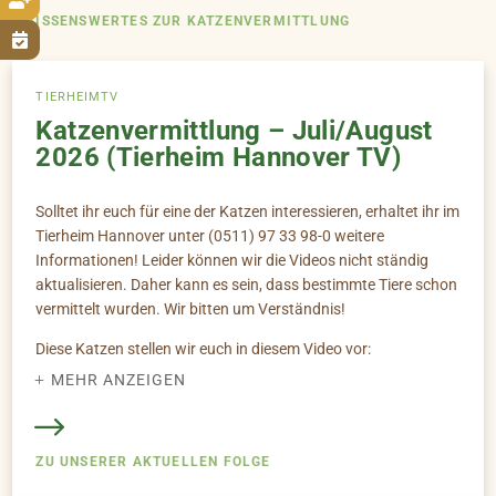

WISSENSWERTES ZUR KATZENVERMITTLUNG

TIERHEIMTV
Katzenvermittlung – Juli/August
2026 (Tierheim Hannover TV)
Solltet ihr euch für eine der Katzen interessieren, erhaltet ihr im
Tierheim Hannover unter (0511) 97 33 98-0 weitere
Informationen! Leider können wir die Videos nicht ständig
aktualisieren. Daher kann es sein, dass bestimmte Tiere schon
vermittelt wurden. Wir bitten um Verständnis!
Diese Katzen stellen wir euch in diesem Video vor:
MEHR ANZEIGEN
1. Mauzi -- EK/FL -- *2016 (00:00)
2. Ricola -- EK/FL -- *2025 (02:23)
3. Billy & Haakan -- V/FL -- *2025 (04:01)
Rückblick | Vermittelt und nicht vermittelt (06:57)
ZU UNSERER AKTUELLEN FOLGE
4. Sprinti -- EK/FL -- *2023 (08:40)