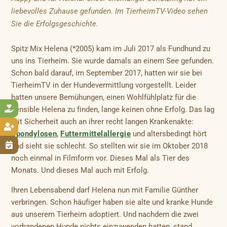
liebevolles Zuhause gefunden. Im TierheimTV-Video sehen
Sie die Erfolgsgeschichte.
Spitz Mix Helena (*2005) kam im Juli 2017 als Fundhund zu
uns ins Tierheim. Sie wurde damals an einem See gefunden.
Schon bald darauf, im September 2017, hatten wir sie bei
TierheimTV in der Hundevermittlung vorgestellt. Leider
hatten unsere Bemühungen, einen Wohlfühlplatz für die

sensible Helena zu finden, lange keinen ohne Erfolg. Das lag
mit Sicherheit auch an ihrer recht langen Krankenakte:

Spondylosen
,
Futtermittelallergie
und altersbedingt hört

und sieht sie schlecht. So stellten wir sie im Oktober 2018
noch einmal in Filmform vor. Dieses Mal als Tier des
Monats. Und dieses Mal auch mit Erfolg.
Ihren Lebensabend darf Helena nun mit Familie Günther
verbringen. Schon häufiger haben sie alte und kranke Hunde
aus unserem Tierheim adoptiert. Und nachdem die zwei
vorhandenen Hunde nichts einzuwenden hatten, stand