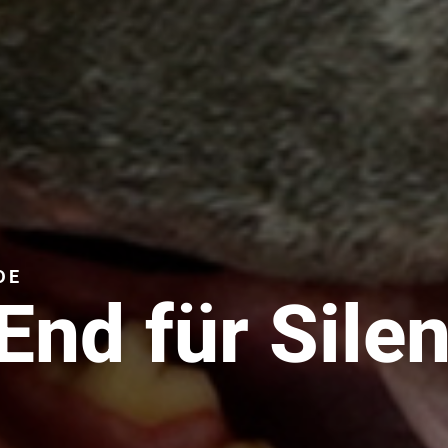
DE
End für Sile