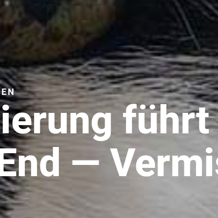
ZEN
rierung führ
End — Vermis