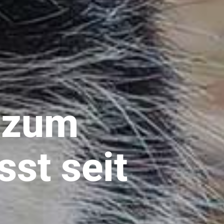
t zum
st seit