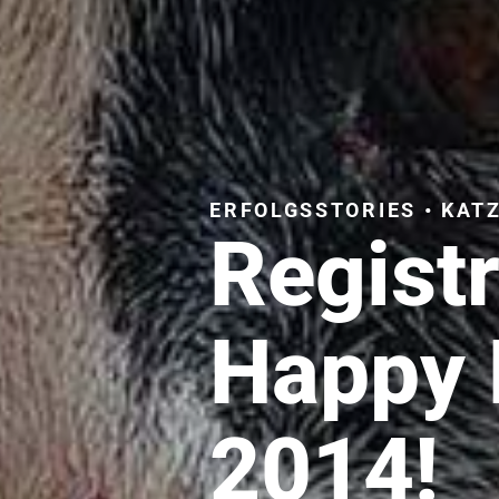
ERFOLGSSTORIES • KAT
Regist
Happy 
2014!