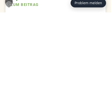
Problem melden
ZUM BEITRAG
ERFOLGSSTORIES, KATZEN
Registrierung führt zum Happy
End — Vermisst seit 2014!