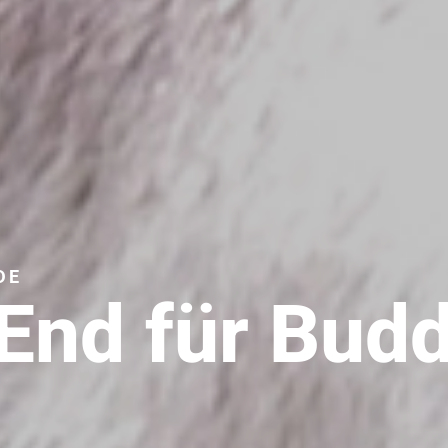
DE
End für Bud