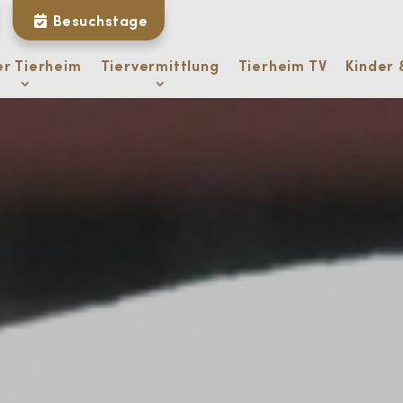
Besuchstage
er Tierheim
Tiervermittlung
Tierheim TV
Kinder 