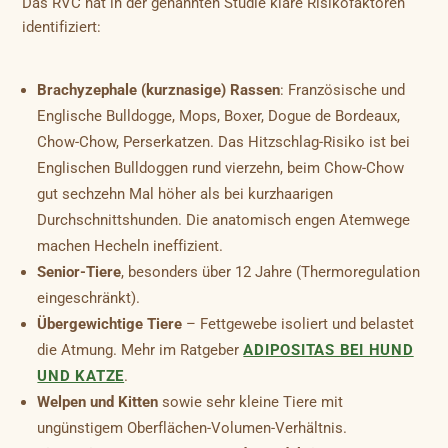
Das RVC hat in der genannten Studie klare Risikofaktoren
identifiziert:
Brachyzephale (kurznasige) Rassen
: Französische und
Englische Bulldogge, Mops, Boxer, Dogue de Bordeaux,
Chow-Chow, Perserkatzen. Das Hitzschlag-Risiko ist bei
Englischen Bulldoggen rund vierzehn, beim Chow-Chow
gut sechzehn Mal höher als bei kurzhaarigen
Durchschnittshunden. Die anatomisch engen Atemwege
machen Hecheln ineffizient.
Senior-Tiere
, besonders über 12 Jahre (Thermoregulation
eingeschränkt).
Übergewichtige Tiere
– Fettgewebe isoliert und belastet
die Atmung. Mehr im Ratgeber
ADIPOSITAS BEI HUND
UND KATZE
.
Welpen und Kitten
sowie sehr kleine Tiere mit
ungünstigem Oberflächen-Volumen-Verhältnis.