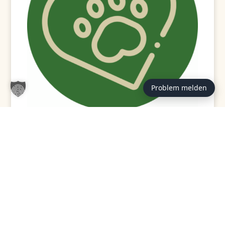
Problem melden
GEPRÜFT / VERFASST VON:
Redaktion Tierheim
Hannover (st)
Hinter den Beiträgen auf tierheim-hannover.de steht
die Redaktion des Tierschutzvereins für Hannover und
Umgegend e. V., gegründet 1844. Unsere Themen
entstehen aus dem Alltag im Tierheim — aus der
Vermittlung, der Pflege und den Fragen, die uns