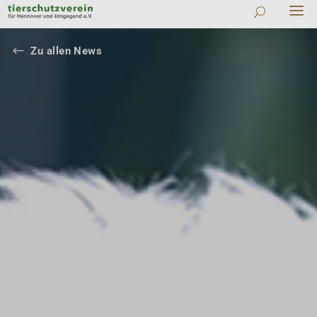
#
Zu allen News