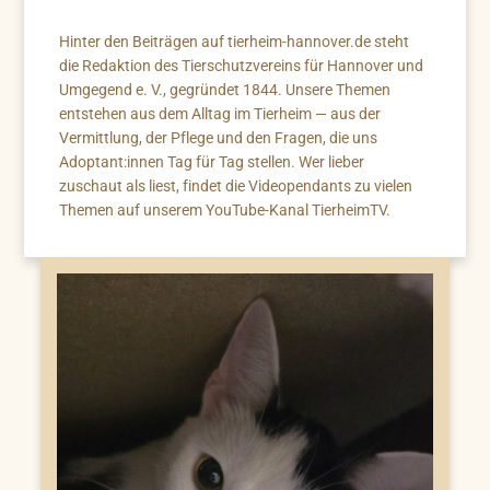
Hinter den Beiträgen auf tierheim-hannover.de steht
die Redaktion des Tierschutzvereins für Hannover und
Umgegend e. V., gegründet 1844. Unsere Themen
entstehen aus dem Alltag im Tierheim — aus der
Vermittlung, der Pflege und den Fragen, die uns
Adoptant:innen Tag für Tag stellen. Wer lieber
zuschaut als liest, findet die Videopendants zu vielen
Themen auf unserem YouTube-Kanal TierheimTV.