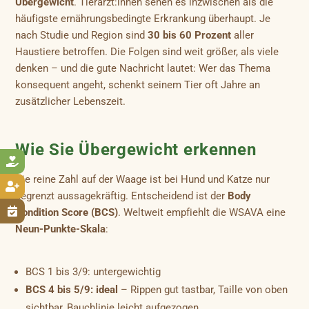
Übergewicht
. Tierärzt:innen sehen es inzwischen als die
häufigste ernährungsbedingte Erkrankung überhaupt. Je
nach Studie und Region sind
30 bis 60 Prozent
aller
Haustiere betroffen. Die Folgen sind weit größer, als viele
denken – und die gute Nachricht lautet: Wer das Thema
konsequent angeht, schenkt seinem Tier oft Jahre an
zusätzlicher Lebenszeit.
Wie Sie Übergewicht erkennen

Die reine Zahl auf der Waage ist bei Hund und Katze nur

begrenzt aussagekräftig. Entscheidend ist der
Body

Condition Score (BCS)
. Weltweit empfiehlt die WSAVA eine
Neun-Punkte-Skala
:
BCS 1 bis 3/9: untergewichtig
BCS 4 bis 5/9: ideal
– Rippen gut tastbar, Taille von oben
sichtbar, Bauchlinie leicht aufgezogen