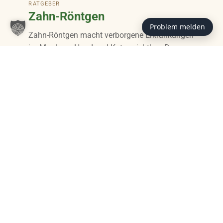
RATGEBER
Zahn-Röntgen
Problem melden
Zahn-Röntgen macht verborgene Erkrankungen
im Maul von Hund und Katze sichtbar. Der
Ratgeber erklärt, warum die Untersuchung für
Diagnose, Behandlung und Lebensqualität
wichtig ist.
ZUM BEITRAG
RATGEBER
Trendfutter –
Ernährungstrends im