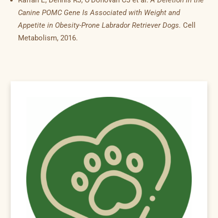
Raffan E, Dennis RJ, O'Donovan CJ et al.
A Deletion in the
Canine POMC Gene Is Associated with Weight and
Appetite in Obesity-Prone Labrador Retriever Dogs.
Cell
Metabolism, 2016.