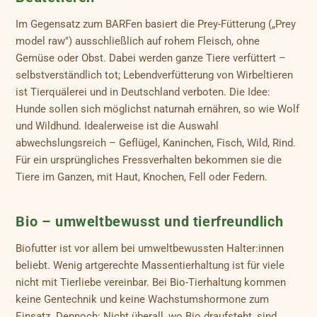
Im Gegensatz zum BARFen basiert die Prey-Fütterung („Prey
model raw") ausschließlich auf rohem Fleisch, ohne
Gemüse oder Obst. Dabei werden ganze Tiere verfüttert –
selbstverständlich tot; Lebendverfütterung von Wirbeltieren
ist Tierquälerei und in Deutschland verboten. Die Idee:
Hunde sollen sich möglichst naturnah ernähren, so wie Wolf
und Wildhund. Idealerweise ist die Auswahl
abwechslungsreich – Geflügel, Kaninchen, Fisch, Wild, Rind.
Für ein ursprüngliches Fressverhalten bekommen sie die
Tiere im Ganzen, mit Haut, Knochen, Fell oder Federn.
Bio – umweltbewusst und tierfreundlich
Biofutter ist vor allem bei umweltbewussten Halter:innen
beliebt. Wenig artgerechte Massentierhaltung ist für viele
nicht mit Tierliebe vereinbar. Bei Bio-Tierhaltung kommen
keine Gentechnik und keine Wachstumshormone zum
Einsatz. Dennoch: Nicht überall, wo Bio draufsteht, sind