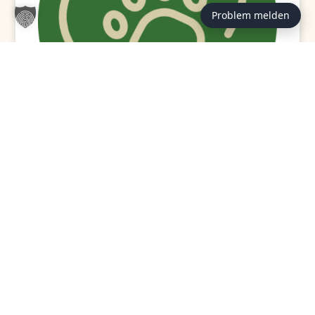
Problem melden
GEPRÜFT / VERFASST VON:
Redaktion Tierheim
Hannover (st)
Hinter den Beiträgen auf tierheim-hannover.de steht
die Redaktion des Tierschutzvereins für Hannover und
Umgegend e. V., gegründet 1844. Unsere Themen
entstehen aus dem Alltag im Tierheim — aus der
Vermittlung, der Pflege und den Fragen, die uns
Adoptant:innen Tag für Tag stellen. Wer lieber