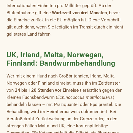
Internationalen Einheiten pro Milliliter geprüft. Ab der
Blutentnahme gilt eine
Wartezeit von drei Monaten
, bevor
die Einreise zurück in die EU möglich ist. Diese Vorschrift
gilt auch dann, wenn Sie lediglich im Transit durch ein nicht-
gelistetes Land fahren.
UK, Irland, Malta, Norwegen,
Finnland: Bandwurmbehandlung
Wer mit einem Hund nach Großbritannien, Irland, Malta,
Norwegen oder Finnland einreist, muss ihn im Zeitfenster
von
24 bis 120 Stunden vor Einreise
tierärztlich gegen den
Kleinen Fuchsbandwurm (
Echinococcus multilocularis
)
behandeln lassen – mit Praziquantel oder Epsiprantel. Die
Behandlung wird im Heimtierausweis dokumentiert. Bei
Verstoß droht Zurückweisung an der Grenze oder, in den
strengen Fällen Malta und UK, eine kostenpflichtige
Quarantäne. Für Katzen entfällt die Pflicht; sie übertragen