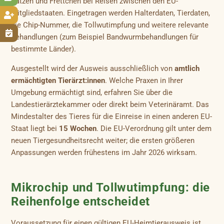
Katzen und Frettchen bei Reisen zwischen den EU-
Mitgliedstaaten. Eingetragen werden Halterdaten, Tierdaten,

die Chip-Nummer, die Tollwutimpfung und weitere relevante

Behandlungen (zum Beispiel Bandwurmbehandlungen für
bestimmte Länder).
Ausgestellt wird der Ausweis ausschließlich von
amtlich
ermächtigten Tierärzt:innen
. Welche Praxen in Ihrer
Umgebung ermächtigt sind, erfahren Sie über die
Landestierärztekammer oder direkt beim Veterinäramt. Das
Mindestalter des Tieres für die Einreise in einen anderen EU-
Staat liegt bei
15 Wochen
. Die EU-Verordnung gilt unter dem
neuen Tiergesundheitsrecht weiter; die ersten größeren
Anpassungen werden frühestens im Jahr 2026 wirksam.
Mikrochip und Tollwutimpfung: die
Reihenfolge entscheidet
Voraussetzung für einen gültigen EU-Heimtierausweis ist