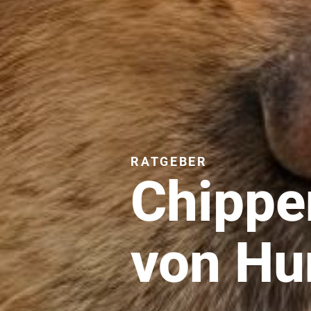
RATGEBER
Chippe
von Hu