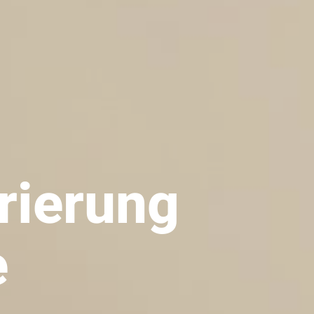
rierung
e