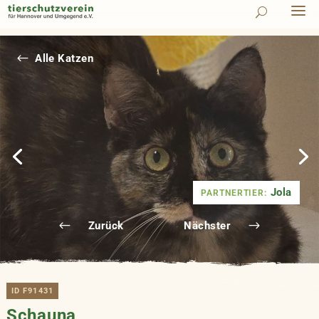
#
Alle Katzen
Jola
PARTNERTIER:
Zurück
Nächster
ID F91431
Schauna