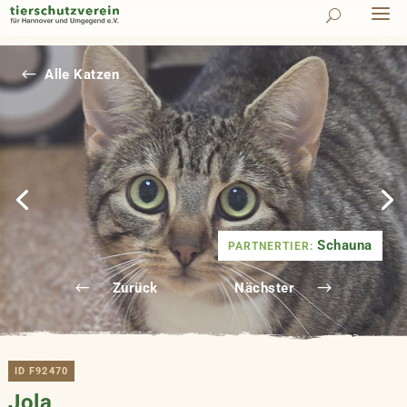
#
Alle Katzen
Schauna
PARTNERTIER:
Zurück
Nächster
ID F92470
Jola