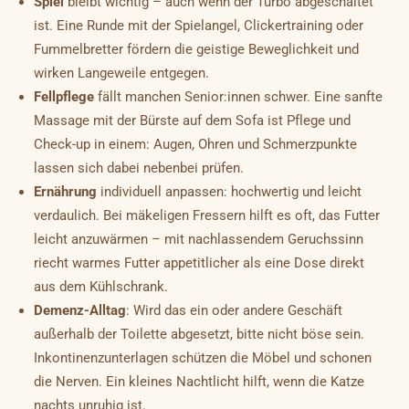
Spiel
bleibt wichtig – auch wenn der Turbo abgeschaltet
ist. Eine Runde mit der Spielangel, Clickertraining oder
Fummelbretter fördern die geistige Beweglichkeit und
wirken Langeweile entgegen.
Fellpflege
fällt manchen Senior:innen schwer. Eine sanfte
Massage mit der Bürste auf dem Sofa ist Pflege und
Check-up in einem: Augen, Ohren und Schmerzpunkte
lassen sich dabei nebenbei prüfen.
Ernährung
individuell anpassen: hochwertig und leicht
verdaulich. Bei mäkeligen Fressern hilft es oft, das Futter
leicht anzuwärmen – mit nachlassendem Geruchssinn
riecht warmes Futter appetitlicher als eine Dose direkt
aus dem Kühlschrank.
Demenz-Alltag
: Wird das ein oder andere Geschäft
außerhalb der Toilette abgesetzt, bitte nicht böse sein.
Inkontinenzunterlagen schützen die Möbel und schonen
die Nerven. Ein kleines Nachtlicht hilft, wenn die Katze
nachts unruhig ist.