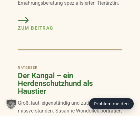
Ernährungsberatung spezialisierten Tierärztin.
ZUM BEITRAG
RATGEBER
Der Kangal – ein
Herdenschutzhund als
Haustier
Groß, laut, eigenständig und zutiefst
Problem melden
missverstanden: Susanne Wondollek porträtiert
den Kangal – und wirft einen klaren Blick auf
den Missbrauch der Rasse in illegalen
Hundekämpfen.