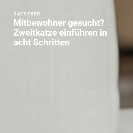
RATGEBER
Mitbewohner gesucht?
Zweitkatze einführen in
acht Schritten