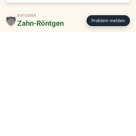
RATGEBER
Problem melden
Zahn-Röntgen
Zahn-Röntgen macht verborgene Erkrankungen
im Maul von Hund und Katze sichtbar. Der
Ratgeber erklärt, warum die Untersuchung für
Diagnose, Behandlung und Lebensqualität
wichtig ist.
ZUM BEITRAG
RATGEBER
Trendfutter –