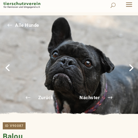
#
Alle Hunde
Zurück
Nächster
ID V90087
Balou