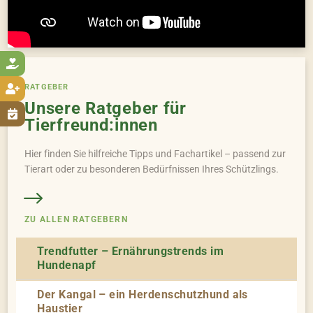

RATGEBER

Unsere Ratgeber für

Tierfreund:innen
Hier finden Sie hilfreiche Tipps und Fachartikel – passend zur
Tierart oder zu besonderen Bedürfnissen Ihres Schützlings.
ZU ALLEN RATGEBERN
Trendfutter – Ernährungstrends im
Hundenapf
Der Kangal – ein Herdenschutzhund als
Haustier