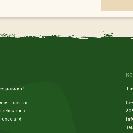
K
verpassen!
Ti
hemen rund um
Eve
ereinsarbeit.
30
 Hunde und
in
Tel