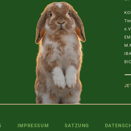
KO
Tie
e.V
EM
M.
IB
BI
JE
TZGRUPPE
S
IMPRESSUM
SATZUNG
DATENSC