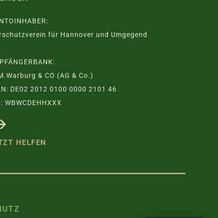
NTOINHABER:
rschutzverein für Hannover und Umgegend
.
PFÄNGERBANK:
M.Warburg & CO (AG & Co.)
AN: DE02 2012 0100 0000 2101 46
C: WBWCDEHHXXX
TZT HELFEN
HUTZ