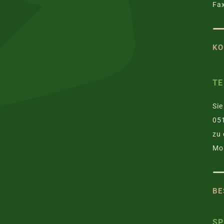
Fax
KO
TE
Sie
051
zu 
Mo.
BE
S