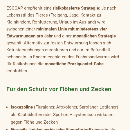
ESCCAP empfiehlt eine
risikobasierte Strategie
: Je nach
Lebensstil des Tieres (Freigang, Jagd, Kontakt zu
Kleinkindern, Rohfütterung, Urlaub im Ausland) wird
zwischen einer
minimalen Linie mit mindestens vier
Entwurmungen pro Jahr
und einer
monatlichen Strategie
gewählt. Alternativ zur festen Entwurmung lassen sich
Kotuntersuchungen durchführen und nur im Befundfall
behandeln. In Endemiegebieten des Fuchsbandwurms wird
für Risikohunde die
monatliche Praziquantel-Gabe
empfohlen.
Für den Schutz vor Flöhen und Zecken
Isoxazoline
(Fluralaner, Afoxolaner, Sarolaner, Lotilaner)
als Kautabletten oder Spot-on – systemisch wirksam
gegen Flöhe und Zecken
Fipronil-, Imidacloprid- oder Flumethrin-Präparate
als