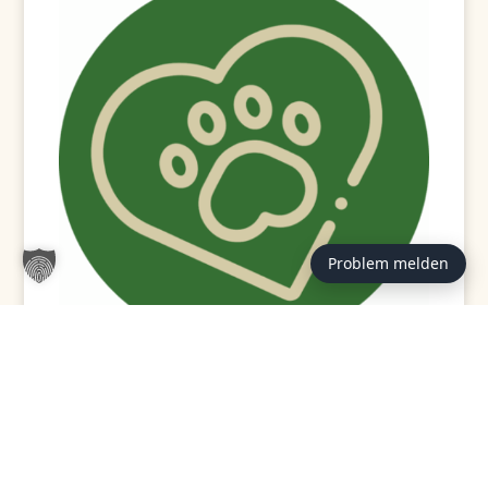
Problem melden
GEPRÜFT / VERFASST VON:
Redaktion Tierheim
Hannover (st)
Hinter den Beiträgen auf tierheim-hannover.de steht