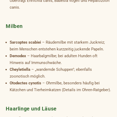
Überträgt Ehrlichia canis, Babesia vogeli und Hepatozoon
canis.
Milben
Sarcoptes scabiei
– Räudemilbe mit starkem Juckreiz;
beim Menschen entstehen kurzzeitig juckende Papeln.
Demodex
– Haarbalgmilbe; bei adulten Hunden oft
Hinweis auf Immunschwäche.
Cheyletiella
– „wandernde Schuppen"; ebenfalls
zoonotisch möglich.
Otodectes cynotis
– Ohrmilbe, besonders häufig bei
Kätzchen und Tierheimkatzen (Details im Ohren-Ratgeber).
Haarlinge und Läuse