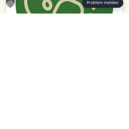
Problem melden
GEPRÜFT / VERFASST VON:
Redaktion Tierheim
Hannover (st)
Hinter den Beiträgen auf tierheim-hannover.de steht
die Redaktion des Tierschutzvereins für Hannover und
Umgegend e. V., gegründet 1844. Unsere Themen
entstehen aus dem Alltag im Tierheim — aus der
Vermittlung, der Pflege und den Fragen, die uns
Adoptant:innen Tag für Tag stellen. Wer lieber
zuschaut als liest, findet die Videopendants zu vielen