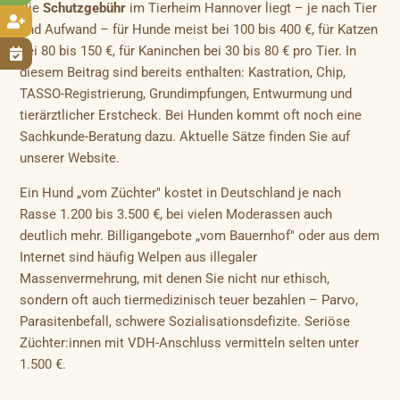
Die
Schutzgebühr
im Tierheim Hannover liegt – je nach Tier

und Aufwand – für Hunde meist bei 100 bis 400 €, für Katzen
bei 80 bis 150 €, für Kaninchen bei 30 bis 80 € pro Tier. In

diesem Beitrag sind bereits enthalten: Kastration, Chip,
TASSO-Registrierung, Grundimpfungen, Entwurmung und
tierärztlicher Erstcheck. Bei Hunden kommt oft noch eine
Sachkunde-Beratung dazu. Aktuelle Sätze finden Sie auf
unserer Website.
Ein Hund „vom Züchter" kostet in Deutschland je nach
Rasse 1.200 bis 3.500 €, bei vielen Moderassen auch
deutlich mehr. Billigangebote „vom Bauernhof" oder aus dem
Internet sind häufig Welpen aus illegaler
Massenvermehrung, mit denen Sie nicht nur ethisch,
sondern oft auch tiermedizinisch teuer bezahlen – Parvo,
Parasitenbefall, schwere Sozialisationsdefizite. Seriöse
Züchter:innen mit VDH-Anschluss vermitteln selten unter
1.500 €.