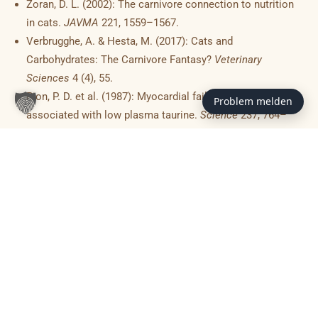
Zoran, D. L. (2002): The carnivore connection to nutrition
in cats.
JAVMA
221, 1559–1567.
Verbrugghe, A. & Hesta, M. (2017): Cats and
Carbohydrates: The Carnivore Fantasy?
Veterinary
Sciences
4 (4), 55.
Pion, P. D. et al. (1987): Myocardial failure in cats
Problem melden
associated with low plasma taurine.
Science
237, 764–
768.
Scherk, M. & Laflamme, D. P. (2016): Controversies in
veterinary nephrology: Renal diets are indicated for cats
with IRIS CKD Stage 2 or later.
Veterinary Clinics of North
America: Small Animal Practice
46, 1067–1094.
WSAVA Global Nutrition Committee:
Global Nutrition
Guidelines & Body Condition Score.
WSAVA.ORG