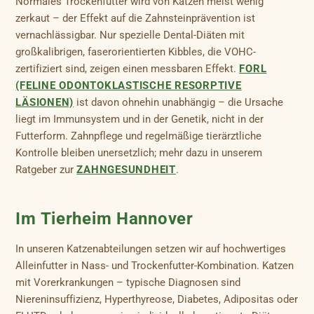
Normales Trockenfutter wird von Katzen meist wenig
zerkaut – der Effekt auf die Zahnsteinprävention ist
vernachlässigbar. Nur spezielle Dental-Diäten mit
großkalibrigen, faserorientierten Kibbles, die VOHC-
zertifiziert sind, zeigen einen messbaren Effekt.
FORL
(FELINE ODONTOKLASTISCHE RESORPTIVE
LÄSIONEN)
ist davon ohnehin unabhängig – die Ursache
liegt im Immunsystem und in der Genetik, nicht in der
Futterform. Zahnpflege und regelmäßige tierärztliche
Kontrolle bleiben unersetzlich; mehr dazu in unserem
Ratgeber zur
ZAHNGESUNDHEIT
.
Im Tierheim Hannover
In unseren Katzenabteilungen setzen wir auf hochwertiges
Alleinfutter in Nass- und Trockenfutter-Kombination. Katzen
mit Vorerkrankungen – typische Diagnosen sind
Niereninsuffizienz, Hyperthyreose, Diabetes, Adipositas oder