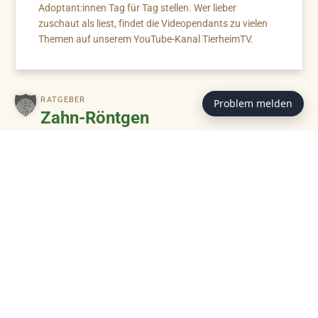
Adoptant:innen Tag für Tag stellen. Wer lieber
zuschaut als liest, findet die Videopendants zu vielen
Themen auf unserem YouTube-Kanal TierheimTV.
RATGEBER
Problem melden
Zahn-Röntgen
Zahn-Röntgen macht verborgene Erkrankungen
im Maul von Hund und Katze sichtbar. Der
Ratgeber erklärt, warum die Untersuchung für
Diagnose, Behandlung und Lebensqualität
wichtig ist.
ZUM BEITRAG