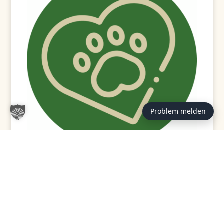
Problem melden
GEPRÜFT / VERFASST VON:
Redaktion Tierheim
Hannover (st)
Hinter den Beiträgen auf tierheim-hannover.de steht
die Redaktion des Tierschutzvereins für Hannover und