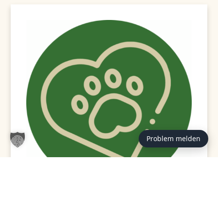
Problem melden
GEPRÜFT / VERFASST VON:
Redaktion Tierheim
Hannover (st)