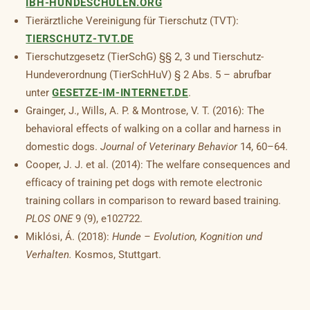
IBH-HUNDESCHULEN.ORG
Tierärztliche Vereinigung für Tierschutz (TVT):
TIERSCHUTZ-TVT.DE
Tierschutzgesetz (TierSchG) §§ 2, 3 und Tierschutz-
Hundeverordnung (TierSchHuV) § 2 Abs. 5 – abrufbar
unter
GESETZE-IM-INTERNET.DE
.
Grainger, J., Wills, A. P. & Montrose, V. T. (2016): The
behavioral effects of walking on a collar and harness in
domestic dogs.
Journal of Veterinary Behavior
14, 60–64.
Cooper, J. J. et al. (2014): The welfare consequences and
efficacy of training pet dogs with remote electronic
training collars in comparison to reward based training.
PLOS ONE
9 (9), e102722.
Miklósi, Á. (2018):
Hunde – Evolution, Kognition und
Verhalten.
Kosmos, Stuttgart.