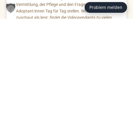
Vermittlung, der Pflege und den Fragen, die uns
Problem melden
Adoptant:innen Tag für Tag stellen. Wer lieber
zuschaut als liest, findet die Videopendants zu vielen
Themen auf unserem YouTube-Kanal TierheimTV.
RATGEBER
Zahn-Röntgen
Zahn-Röntgen macht verborgene Erkrankungen
im Maul von Hund und Katze sichtbar. Der
Ratgeber erklärt, warum die Untersuchung für
Diagnose, Behandlung und Lebensqualität
wichtig ist.
ZUM BEITRAG