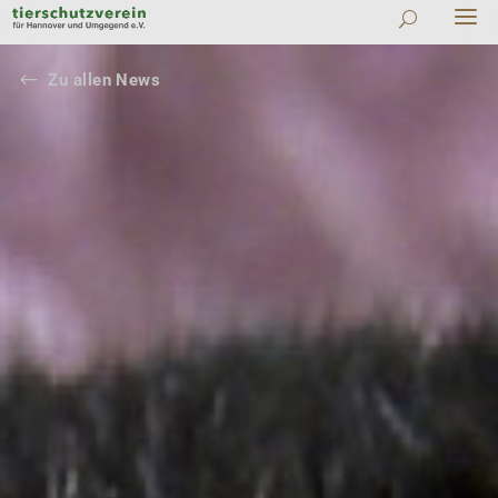
#
Zu allen News