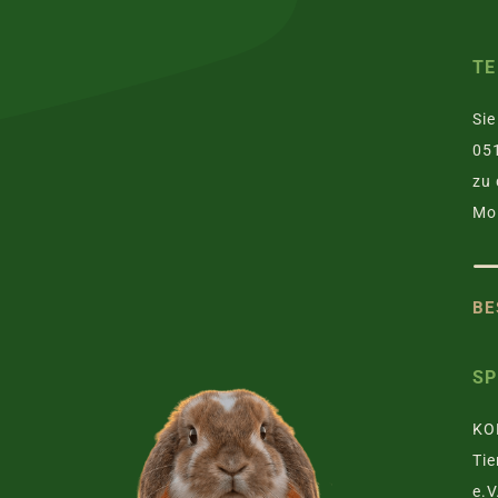
TE
Sie
051
zu 
Mo.
BE
S
KO
Tie
e.V