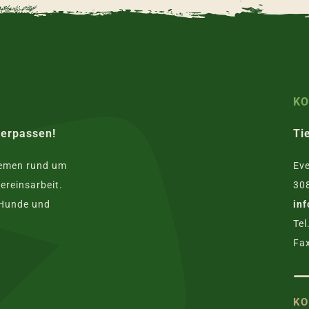
K
verpassen!
Ti
hemen rund um
Eve
ereinsarbeit.
30
 Hunde und
in
Tel
Fax
KO