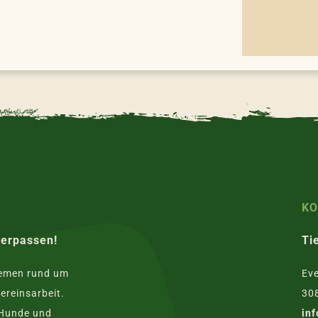
K
verpassen!
Ti
hemen rund um
Eve
ereinsarbeit.
30
 Hunde und
in