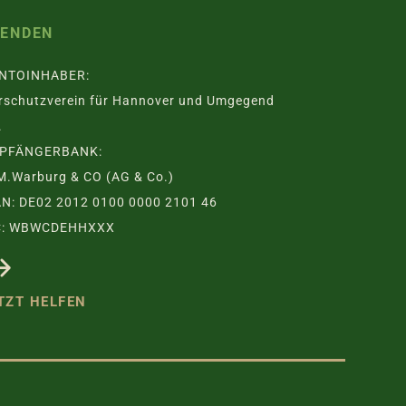
PENDEN
NTOINHABER:
rschutzverein für Hannover und Umgegend
.
PFÄNGERBANK:
M.Warburg & CO (AG & Co.)
AN: DE02 2012 0100 0000 2101 46
C: WBWCDEHHXXX
TZT HELFEN