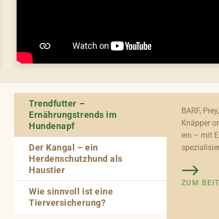
Trendfutter –
BARF, Prey,
Ernährungstrends im
Knäpper or
Hundenapf
ein – mit 
Der Kangal – ein
spezialisie
Herdenschutzhund als
Haustier
ZUM BEI
Wie sinnvoll ist eine
Tierversicherung?