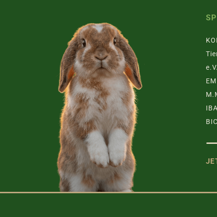
S
KO
Tie
e.V
EM
M.
IB
BI
JE
TZGRUPPE