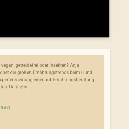
 vegan, getreidefrei oder Insekten? Anja
dnet die großen Ernährungstrends beim Hund
Expertenmeinung einer auf Ernährungsberatung
rten Tierärztin.
TRAG