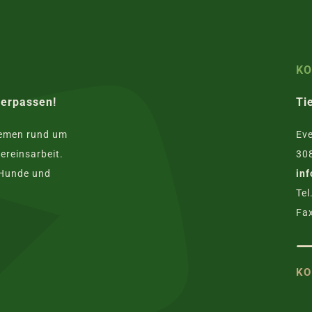
K
verpassen!
Ti
hemen rund um
Eve
ereinsarbeit.
30
 Hunde und
in
Tel
Fax
KO