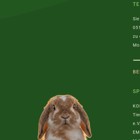
TE
Sie
051
zu 
Mo.
BE
S
KO
Tie
e.V
EM