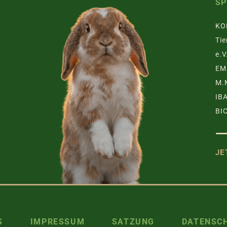
S
KO
Tie
e.V
EM
M.
IB
BI
JE
TZGRUPPE
S
IMPRESSUM
SATZUNG
DATENSC