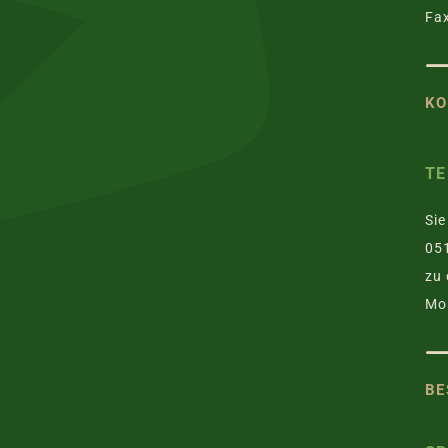
Fax
KO
TE
Sie
051
zu 
Mo.
BE