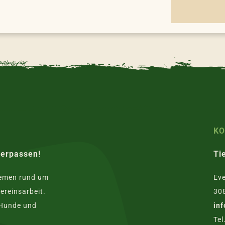
K
verpassen!
Ti
hemen rund um
Eve
ereinsarbeit.
30
 Hunde und
in
Tel