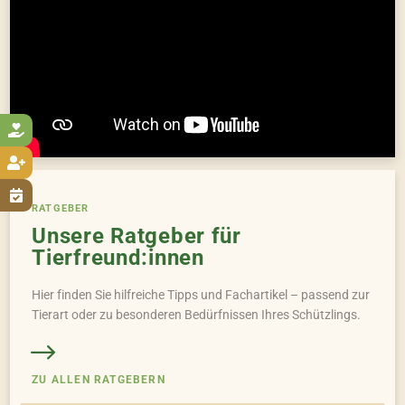



RATGEBER
Unsere Ratgeber für
Tierfreund:innen
Hier finden Sie hilfreiche Tipps und Fachartikel – passend zur
Tierart oder zu besonderen Bedürfnissen Ihres Schützlings.
ZU ALLEN RATGEBERN