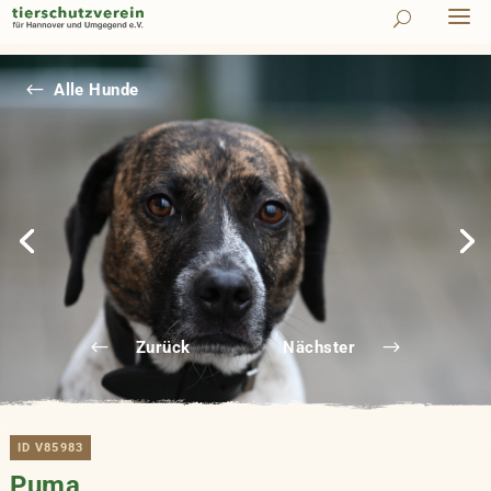
#
Alle Hunde
Zurück
Nächster
ID V85983
Puma